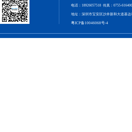
电话：18926057518 传真：0755-6164000
地址：深圳市宝安区沙井新和大道基达利工
粤ICP备10046068号-4