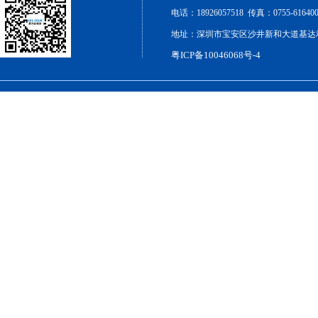
电话：18926057518 传真：0755-6164000
地址：深圳市宝安区沙井新和大道基达利工
粤ICP备10046068号-4