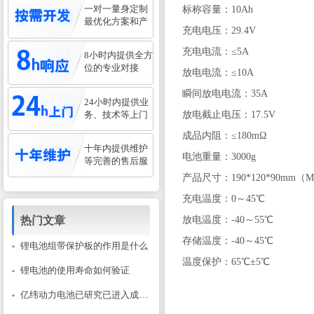
一对一量身定制
标称容量：10Ah
最优化方案和产
充电电压：29.4V
充电电流：≤5A
8小时内提供全方
位的专业对接
放电电流：≤10A
瞬间放电电流：35A
24小时内提供业
务、技术等上门
放电截止电压：17.5V
成品内阻：≤180mΩ
十年内提供维护
电池重量：3000g
等完善的售后服
产品尺寸：190*120*90mm（M
充电温度：0～45℃
热门文章
放电温度：-40～55℃
存储温度：-40～45℃
锂电池组带保护板的作用是什么
温度保护：65℃±5℃
锂电池的使用寿命如何验证
亿纬动力电池已研究已进入成熟阶段