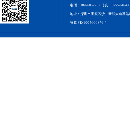
电话：18926057518 传真：0755-6164000
地址：深圳市宝安区沙井新和大道基达利工
粤ICP备10046068号-4